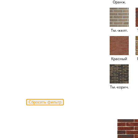
Оранж.
Тм.-желт.
Красный
Тм.-корич.