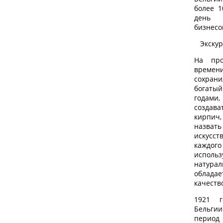
более 1
день 
бизнесо
Экску
На про
времен
сохран
богаты
годами
созда
кирпич
назва
искус
кажд
испо
натура
облад
качеств
1921 г
Бельгии
период