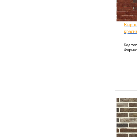
Кирпи
красн
Код тов
Формат