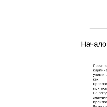
Начало 
Произв
кирпич
уникаль
как 
произв
при по
На сего
знаме
произ
Бельги