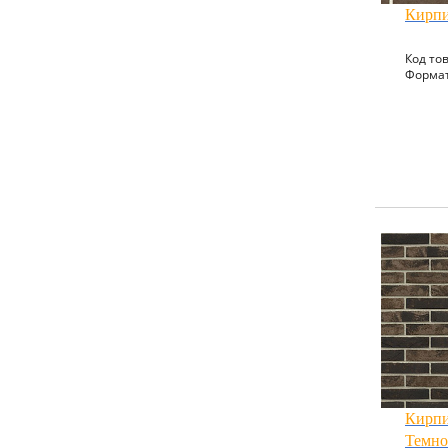
Кирпи
Код тов
Формат
Кирпи
Темно