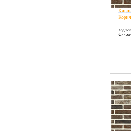
Кирпи
Кори
Код тов
Формат