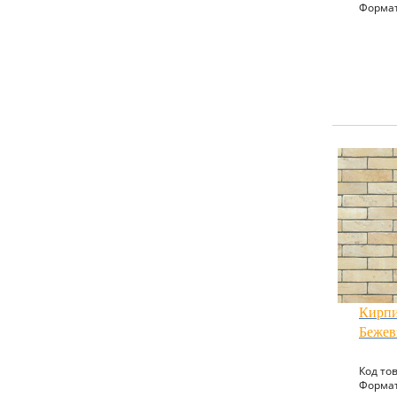
Формат
Кирпи
Беже
Код тов
Формат