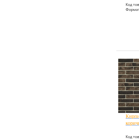
Код тов
Формат
Кирпи
корич
Код тов