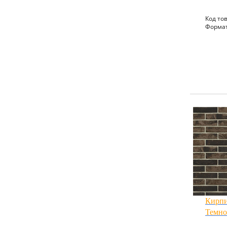
Код тов
Формат
Кирпи
Темно