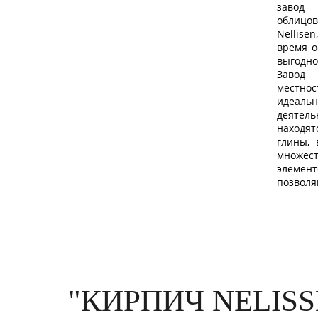
завод
облиц
Nellise
время о
выгодн
Завод 
местнос
идеаль
деяте
находя
глины, 
множес
элеме
позвол
"КИРПИЧ NELISS