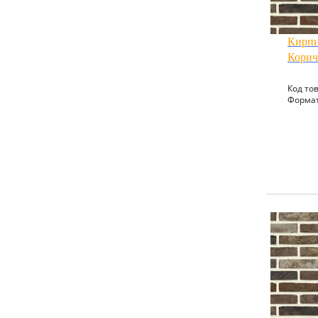
Кирпи
Кори
Код тов
Формат