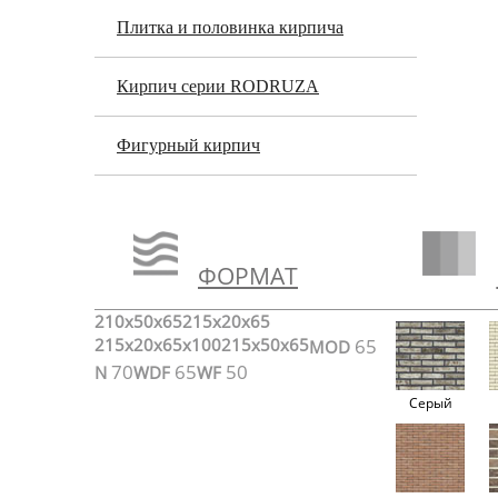
Плитка и половинка кирпича
Кирпич серии RODRUZA
Фигурный кирпич
ФОРМАТ
210x50x65
215x20x65
215x20x65x100
215x50x65
65
MOD
70
65
50
N
WDF
WF
Серый