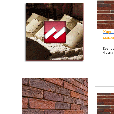
Кирпи
красн
Код тов
Формат