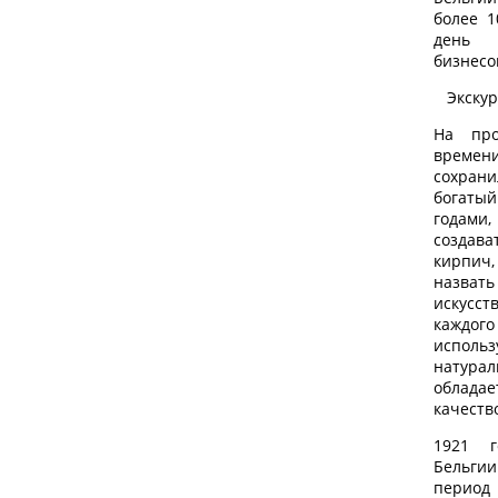
более 1
день 
бизнесо
Экску
На про
времен
сохран
богаты
годами
созда
кирпич
назва
искус
кажд
испо
натура
облад
качеств
1921 г
Бельгии
период