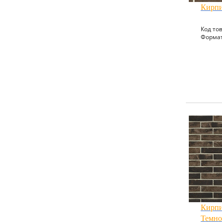
Кирпи
Код тов
Формат
Кирпи
Темно