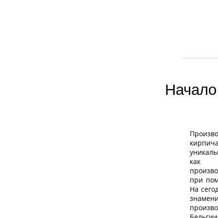
Начало 
Произв
кирпич
уникаль
как 
произв
при по
На сего
знаме
произ
Бельги