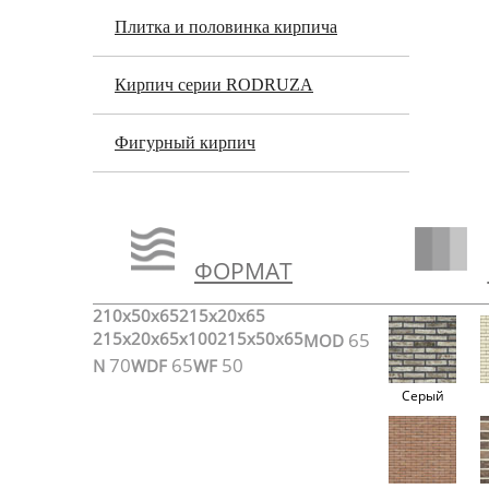
Плитка и половинка кирпича
Кирпич серии RODRUZA
Фигурный кирпич
ФОРМАТ
210x50x65
215x20x65
215x20x65x100
215x50x65
65
MOD
70
65
50
N
WDF
WF
Серый