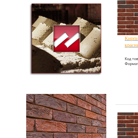
Кирпи
красн
Код тов
Формат