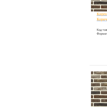
Кирпи
Кори
Код тов
Формат