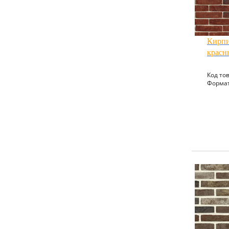
Кирпи
красн
Код тов
Формат