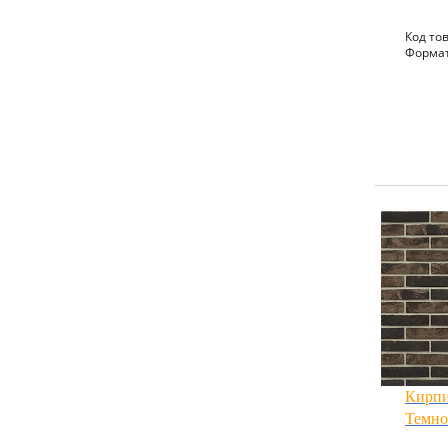
Код тов
Формат
Кирпи
Темно