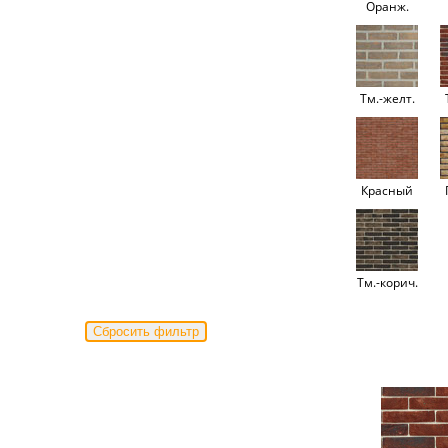
Оранж.
Тм.-желт.
Красный
Тм.-корич.