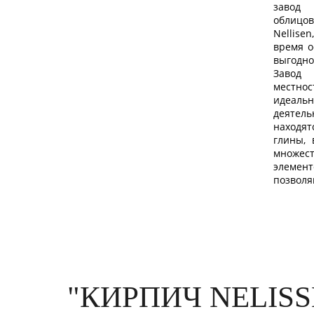
завод
облиц
Nellise
время о
выгодн
Завод 
местнос
идеаль
деяте
находя
глины, 
множес
элеме
позвол
"КИРПИЧ NELISS