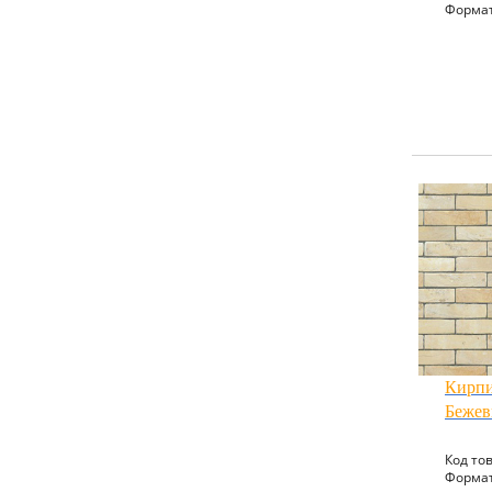
Формат
Кирпи
Беже
Код тов
Формат