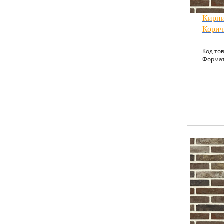
Кирпи
Кори
Код тов
Формат