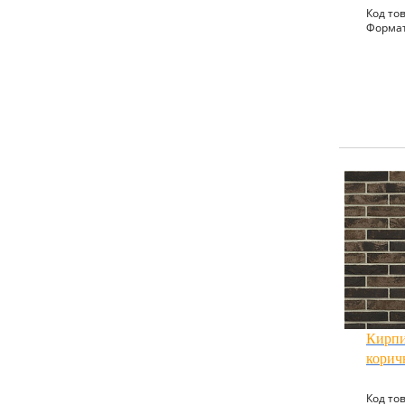
Код тов
Формат
Кирпи
корич
Код тов