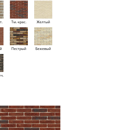
т.
Тм.-крас.
Желтый
й
Пестрый
Бежевый
ч.