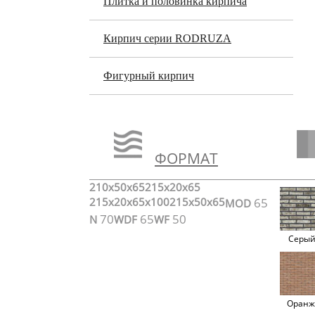
Плитка и половинка кирпича
Кирпич серии RODRUZA
Фигурный кирпич
ФОРМАТ
210x50x65
215x20x65
215x20x65x100
215x50x65
65
MOD
70
65
50
N
WDF
WF
Серы
Оранж