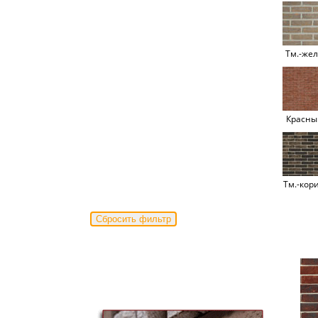
Тм.-жел
Красны
Тм.-кори