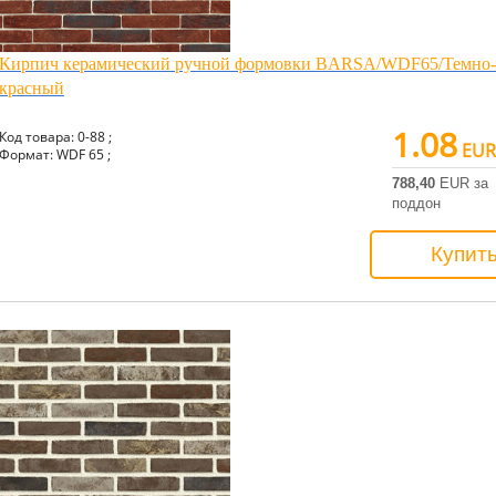
Кирпич керамический ручной формовки BARSA/WDF65/Темно-
красный
1.08
Код товара: 0-88 ;
EUR
Формат: WDF 65 ;
788,40
EUR за
поддон
Купит