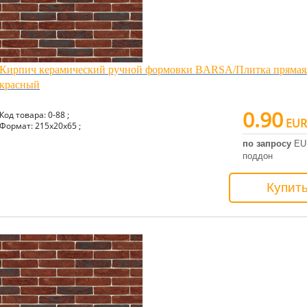
Кирпич керамический ручной формовки BARSA/Плитка прямая
красный
0.90
Код товара: 0-88 ;
EUR
Формат: 215x20x65 ;
по запросу
EU
поддон
Купит