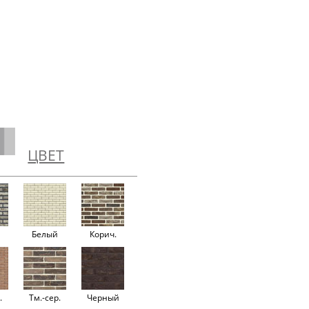
ЦВЕТ
й
Белый
Корич.
.
Тм.-сер.
Черный