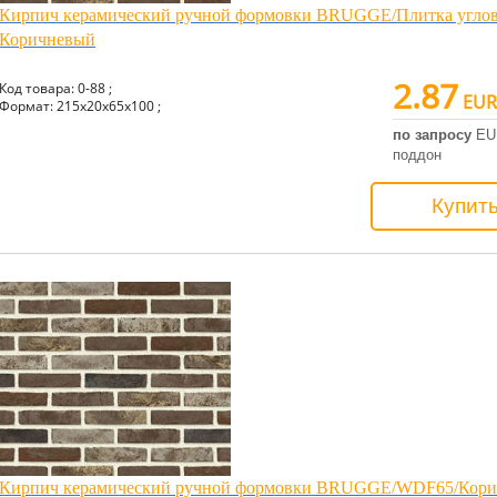
Кирпич керамический ручной формовки BRUGGE/Плитка углов
Коричневый
2.87
Код товара: 0-88 ;
EUR
Формат: 215x20x65x100 ;
по запросу
EU
поддон
Купит
Кирпич керамический ручной формовки BRUGGE/WDF65/Кор