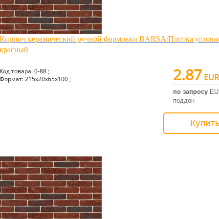
Кирпич керамический ручной формовки BARSA/Плитка угловая
красный
2.87
Код товара: 0-88 ;
EUR
Формат: 215x20x65x100 ;
по запросу
EU
поддон
Купит