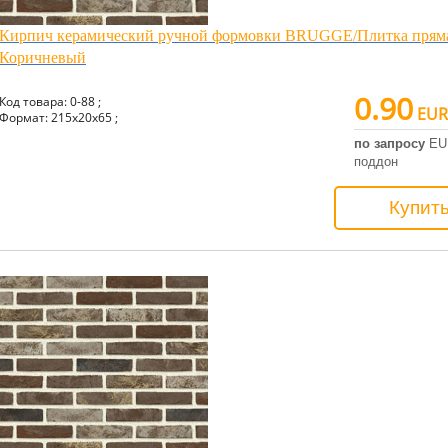
Кирпич керамический ручной формовки BRUGGE/Плитка пряма
Коричневый
0.90
Код товара: 0-88 ;
EUR
Формат: 215x20x65 ;
по запросу
EU
поддон
Купит