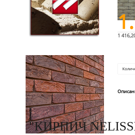
1
1 416,2
Описан
"КИРПИЧ NELISS